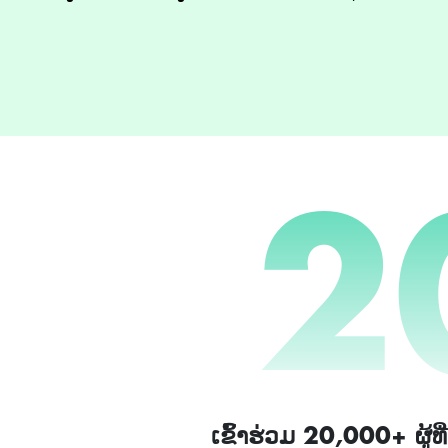
2
ເຂົ້າຮ່ວມ 20,000+ ຜູ້ທີ