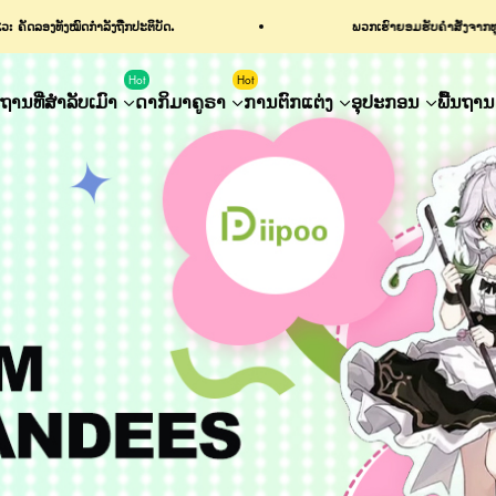
ພວກເຮົາຍອມຮັບຄໍາສັ່ງຈາກທຸກປະເທດແລະພາກພື້ນ
ອີເມວ: ih
Hot
Hot
ານທີ່ສຳລັບເມົາ
ດາກິມາຄູຣາ
ການຕົກແຕ່ງ
ອຸປະກອນ
ພື້ນຖານ