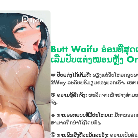
Butt Waifu ອ່ອນທີ່ສຸດເທົ
ເລີ່ມປັບແຕ່ງໝອນຫຼັງ 
❤️
ປັບແຕ່ງໄດ້ເຕັມທີ່:
ພຽງແຕ່ອັບໂຫລດຮູບພາ
2Way ລະດັບພຣີມຽມຂອງພວກເຮົາ. ເໝາະສ
🍑
ຄວາມຮູ້ສຶກຈິງ:
ຜະລິດຈາກນ້ຳຢາງທຳມະຊາດ
ຈິງ.
🔥
ການອອກແບບທີ່ມີປະໂຫຍດ:
ມີການອອກແບ
ສາມາດຖືກນໍາໃຊ້ໂດຍກົງ.
🤫
ການຂົນສົ່ງທີ່ລະມັດລະວັງ:
ຄວາມເປັນສ່ວ