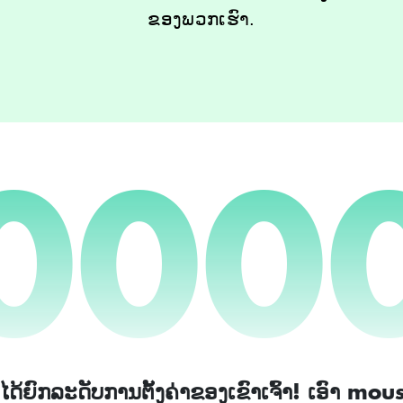
ຂອງພວກເຮົາ.
000
່ໄດ້ຍົກລະດັບການຕັ້ງຄ່າຂອງເຂົາເຈົ້າ! ເອົາ mo