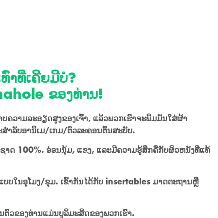
່າທີ່ເຄີຍມີບໍ?
Onahole ຂອງທ່ານ!
ບຄວາມລະອຽດສູງຂອງເຈົ້າ, ແລ້ວພວກເຮົາຈະພິມມັນໃສ່ຜ້າ
ຳລັບອານິເມ/ເກມ/ຕົວລະຄອນຕົ້ນສະບັບ.
 100%. ອ່ອນນຸ້ມ, ແຂງ, ແລະມີຄວາມຮູ້ສຶກຄືກັບຜິວຫນັງທີ່ແທ້
ບໃນອຸໂມງ/ຂຸມ. ເຂົ້າກັນໄດ້ກັບ insertables ມາດຕະຖານຫຼື
ນຕົວຂອງທ່ານແມ່ນບູລິມະສິດຂອງພວກເຮົາ.