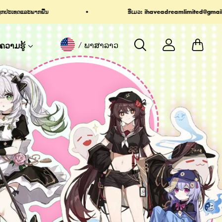
aveadreamlimited@gmail.com
📢 ການສົ່ງສິນຄ້າໄວ: ຄັດລອ
ຄວາມຮູ້
ພາສາລາວ
/