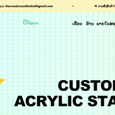
📢 ການສົ່ງສິນຄ້າໄວ: ຄັດລອງທັງໝົດກຳລັງຖືກປະຕິບັດ.
ເຮືອນ
ຮ້ານ
ພາຍໃນສະຖ