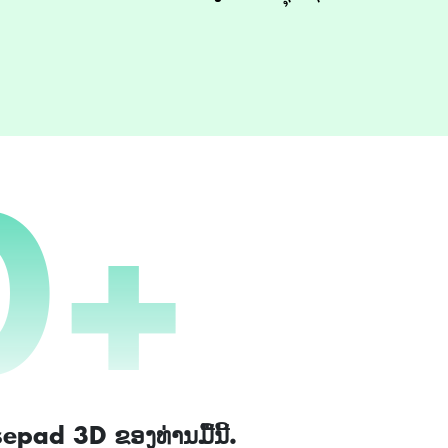
0
+
usepad 3D ຂອງທ່ານມື້ນີ້.