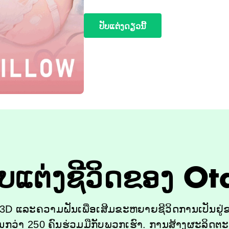
ປັບແຕ່ງດຽວນີ້
ບແຕ່ງຊີວິດຂອງ O
d 3D ແລະຄວາມຝັນເພື່ອເສີມຂະຫຍາຍຊີວິດການເປັນຢູ່ຂ
ນກວ່າ 250 ຄົນຮ່ວມມືກັບພວກເຮົາ. ການສ້າງຜະລິດຕະພັ