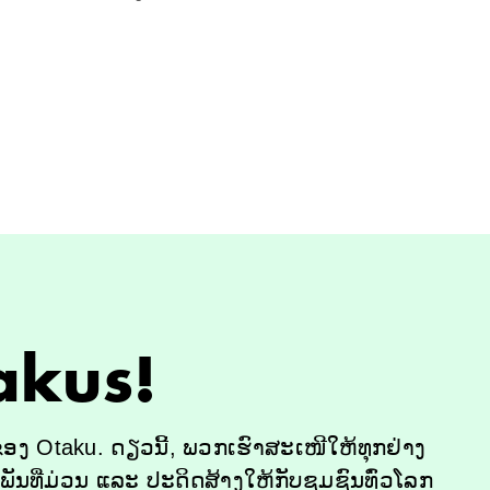
takus!
ອງ Otaku. ດຽວນີ້, ພວກເຮົາສະເໜີໃຫ້ທຸກຢ່າງ
ນທີ່ມ່ວນ ແລະ ປະດິດສ້າງໃຫ້ກັບຊຸມຊົນທົ່ວໂລກ