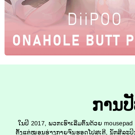
ການປັ
ໃນປີ 2017, ພວກເຮົາເລີ່ມຕົ້ນດ້ວຍ mousepa
ຕັ້ງແຕ່ໝອນຮ່າງກາຍຈົນຮອດໂປສເຕີ, ນັກສິລະປິ