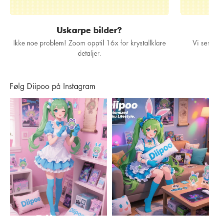
Uskarpe bilder?
Ikke noe problem! Zoom opptil 16x for krystallklare
Vi sender
detaljer.
Følg Diipoo på Instagram