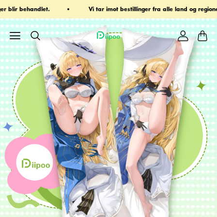
estillinger fra alle land og regioner
E-post: ihaveadreamlimited