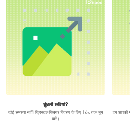
धुंधली छवियां?
कोई समस्या नहीं! क्रिस्टल-क्लियर विवरण के लिए 16x तक ज़ूम
हम आपकी मन की 
करें।