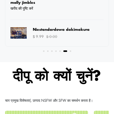
Alex Carter
moderate softness.
खरीद की पुष्टि करें
Niestandardowe podkładki pod
mysz do gier
14.99
0.00
$
$
दीपू को क्यों चुनें?
चार प्रमुख विशेषताएं, उत्पाद NSFW और SFW का समर्थन करता है।