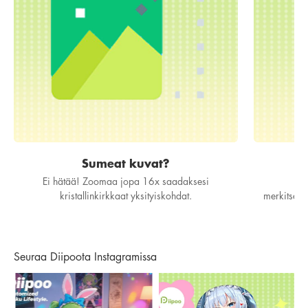
Sumeat kuvat?
Y
Ei hätää! Zoomaa jopa 16x saadaksesi
To
kristallinkirkkaat yksityiskohdat.
merkitsem
Seuraa Diipoota Instagramissa