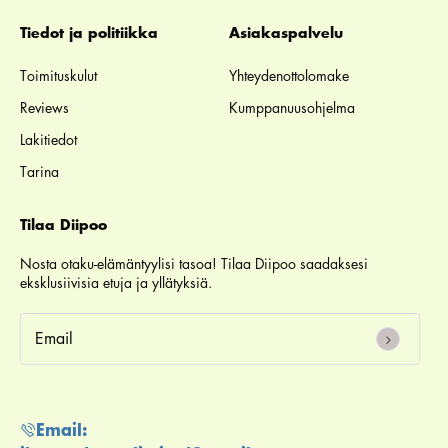
Tiedot ja politiikka
Asiakaspalvelu
Toimituskulut
Yhteydenottolomake
Reviews
Kumppanuusohjelma
Lakitiedot
Tarina
Tilaa Diipoo
Nosta otaku-elämäntyylisi tasoa! Tilaa Diipoo saadaksesi
eksklusiivisia etuja ja yllätyksiä.
email
Email: