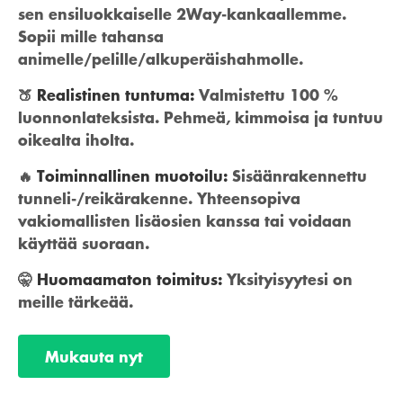
sen ensiluokkaiselle 2Way-kankaallemme.
Sopii mille tahansa
animelle/pelille/alkuperäishahmolle.
🍑
Realistinen tuntuma:
Valmistettu 100 %
luonnonlateksista. Pehmeä, kimmoisa ja tuntuu
oikealta iholta.
🔥
Toiminnallinen muotoilu:
Sisäänrakennettu
tunneli-/reikärakenne. Yhteensopiva
vakiomallisten lisäosien kanssa tai voidaan
käyttää suoraan.
🤫
Huomaamaton toimitus:
Yksityisyytesi on
meille tärkeää.
Mukauta nyt