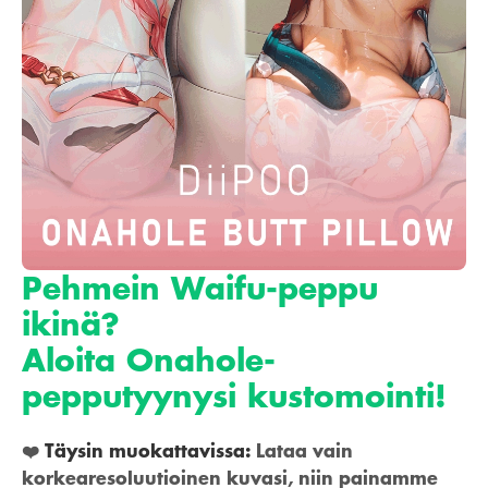
Pehmein Waifu-peppu
ikinä?
Aloita Onahole-
pepputyynysi kustomointi!
❤️
Täysin muokattavissa:
Lataa vain
korkearesoluutioinen kuvasi, niin painamme