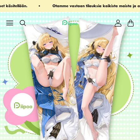
aikista maista ja alueilta
Sähköposti: ihaveadreamlimited@gm