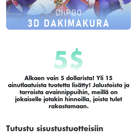
5
$
Alkaen vain 5 dollarista! Yli 15
ainutlaatuista tuotetta lisätty! Jalustoista ja
tarroista avainnippuihin, meillä on
jokaiselle jotakin hinnoilla, joista tulet
rakastamaan.
Tutustu sisustustuotteisiin